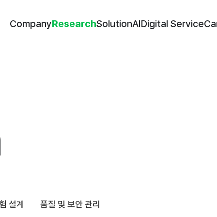
Company
Solution
AI
Digital Service
Ca
Company
Research
Solution
AI
Digital Service
Ca
Research
h
험 설계
품질 및 보안 관리