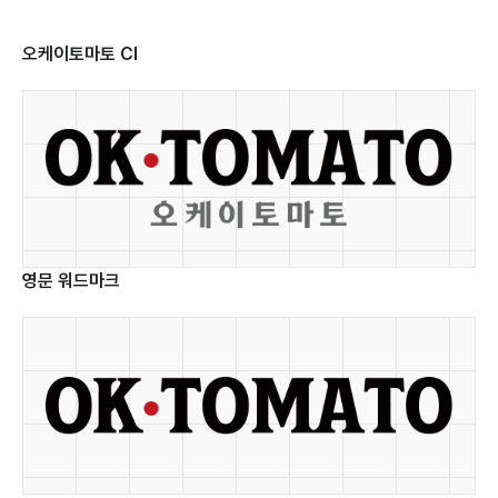
Solution
AI
오케이토마토 CI
적용연구
솔루션
AI
아키텍처
사용자
Digital
경험
Service
설계
영문 워드마크
품질
Careers
디지털
및
플랫폼
보안
구축
직무소개
관리
및
사업
운영
인재상
및
기술
AI
문의