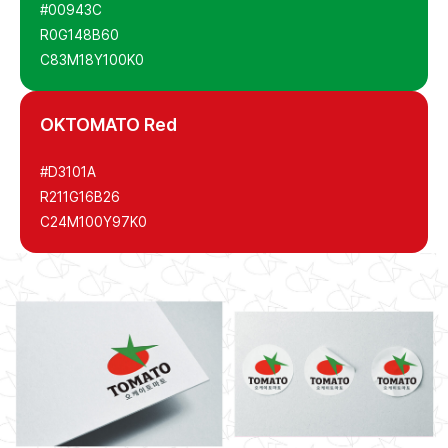
#00943C
R0
G148
B60
C83
M18
Y100
K0
OKTOMATO Red
#D3101A
R211
G16
B26
C24
M100
Y97
K0