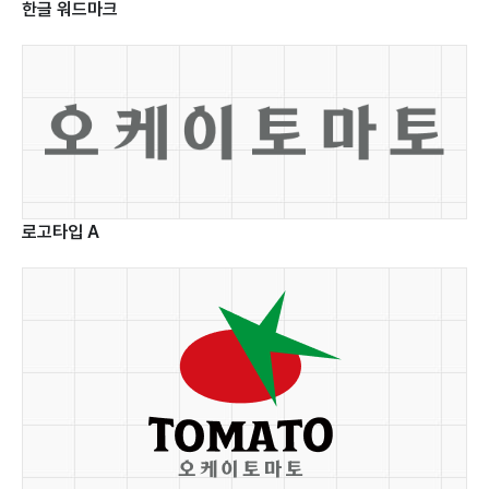
융합
한글 워드마크
플랫폼
UX
전략
서비스
설계
클라우드
로고타입 A
서비스