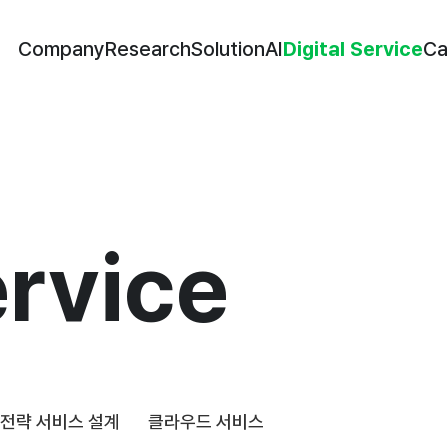
Company
Research
Solution
AI
Ca
Company
Research
Solution
AI
Digital Service
Ca
Digital Service
ervice
 전략 서비스 설계
클라우드 서비스