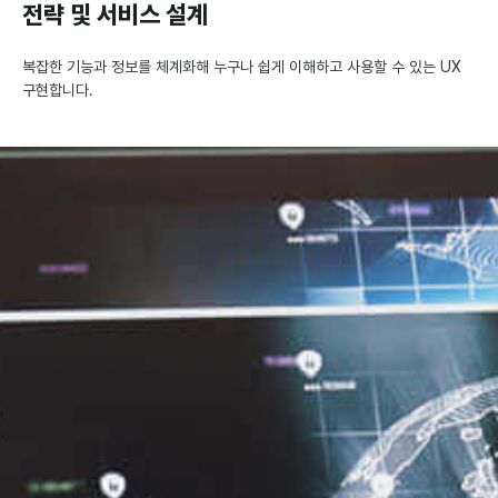
경험
전략 및 서비스 설계
Service
설계
복잡한 기능과 정보를 체계화해 누구나 쉽게 이해하고 사용할 수 있는 UX
품질
구현합니다.
디지털
및
플랫폼
보안
구축
관리
및
운영
AI
융합
플랫폼
UX
전략
서비스
설계