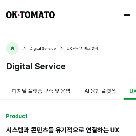
Company
Digital Service
UX 전략 서비스 설계
Digital Service
Research
회사개요
CI
Solution
AI
디지털 플랫폼 구축 및 운영
AI 융합 플랫폼
U
연혁
적용연구
오시는길
솔루션
AI
Product
아키텍처
시스템과 콘텐츠를 유기적으로 연결하는 UX
사용자
Digital