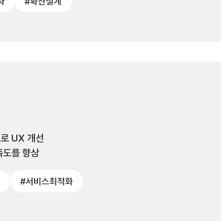
략
#확산설계
로 UX 개선
족도를 향상
선
#서비스최적화