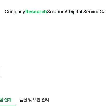
Company
Solution
AI
Digital Service
Ca
Company
Research
Solution
AI
Digital Service
Ca
Research
h
험 설계
품질 및 보안 관리