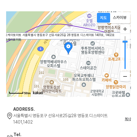
Solution
AI
적용연구
솔루션
AI
오케이토마토
서울특별시 영등포구 선유서로25길 28 영등포 디스테이트
1401호, 1402호
아키텍처
오케이토마토
사용자
Digital
경험
Service
설계
품질
Careers
디지털
및
플랫폼
50m
보안
구축
직무소개
관리
및
ADDRESS.
사업
서울특별시 영등포구 선유서로25길28 영등포 디스테이트
운영
인재상
및
복사
1401,1402
기술
AI
문의
Tel.