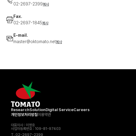
융합
02-2697-2399
복사
플랫폼
Fax.
UX
02-2697-1845
복사
전략
E-mail.
서비스
master@oktomato.net
복사
설계
클라우드
서비스
Research
Solution
Digital Service
Careers
개인정보처리방침
이용약관
대표이사 : 이영호
사업자등록번호 : 109-81-97403
T. 02-2697-2399