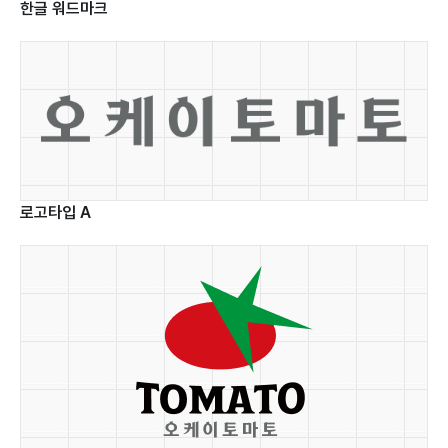
융합
한글 워드마크
플랫폼
UX
전략
서비스
설계
클라우드
로고타입 A
서비스