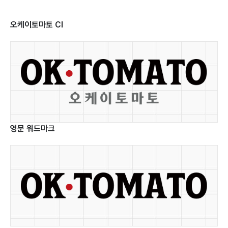
Solution
AI
오케이토마토 CI
적용연구
솔루션
AI
아키텍처
사용자
Digital
경험
Service
설계
영문 워드마크
품질
Careers
디지털
및
플랫폼
보안
구축
직무소개
관리
및
사업
운영
인재상
및
기술
AI
문의