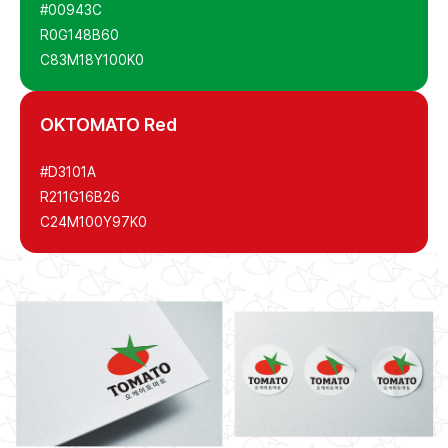
#00943C
R0
G148
B60
C83
M18
Y100
K0
OKTOMATO Red
#D3101A
R211
G16
B26
C24
M100
Y97
K0